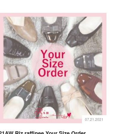
07.21.2021
21AW Riz raffinee Your Size Order